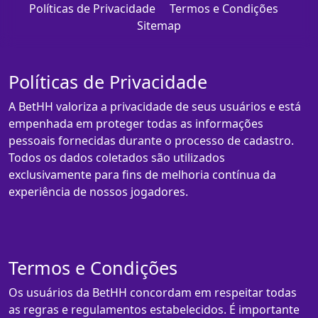
Políticas de Privacidade
Termos e Condições
Sitemap
Políticas de Privacidade
A BetHH valoriza a privacidade de seus usuários e está
empenhada em proteger todas as informações
pessoais fornecidas durante o processo de cadastro.
Todos os dados coletados são utilizados
exclusivamente para fins de melhoria contínua da
experiência de nossos jogadores.
Termos e Condições
Os usuários da BetHH concordam em respeitar todas
as regras e regulamentos estabelecidos. É importante