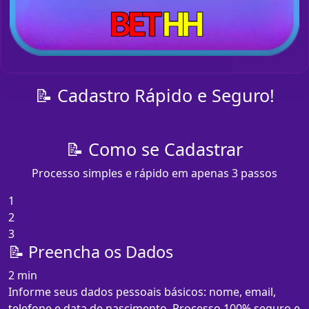
📝 Cadastro Rápido e Seguro!
📝 Como se Cadastrar
Processo simples e rápido em apenas 3 passos
1
2
3
📝 Preencha os Dados
2 min
Informe seus dados pessoais básicos: nome, email,
telefone e data de nascimento. Processo 100% seguro e