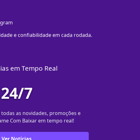
egram
dade e confiabilidade em cada rodada.
cias em Tempo Real
24/7
e todas as novidades, promoções e
ame Com Baixar em tempo real!
Ver Notícias