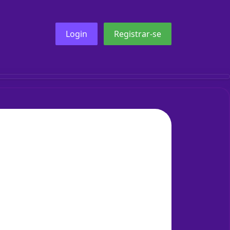
Login
Registrar-se