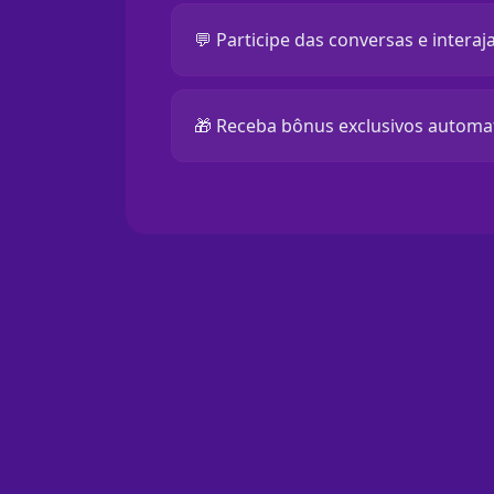
💬 Participe das conversas e interaj
🎁 Receba bônus exclusivos autom