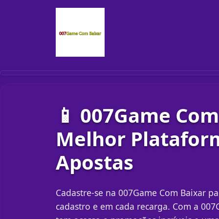
📱 007Game Com 
Melhor Platafor
Apostas
Cadastre-se na 007Game Com Baixar pa
cadastro e em cada recarga. Com a 007