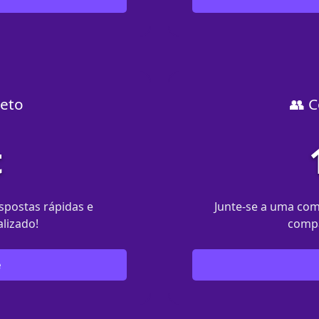
reto
👥 
t
espostas rápidas e
Junte-se a uma com
lizado!
compa
e