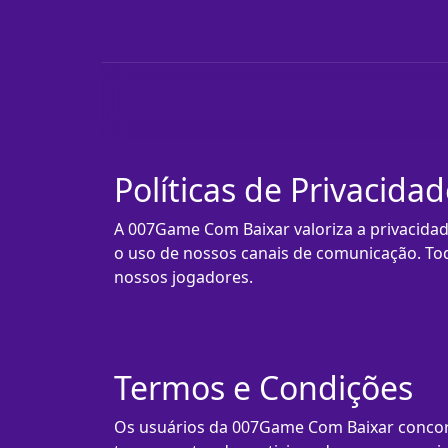
Políticas de Privacida
A 007Game Com Baixar valoriza a privacida
o uso de nossos canais de comunicação. Tod
nossos jogadores.
Termos e Condições
Os usuários da 007Game Com Baixar concord