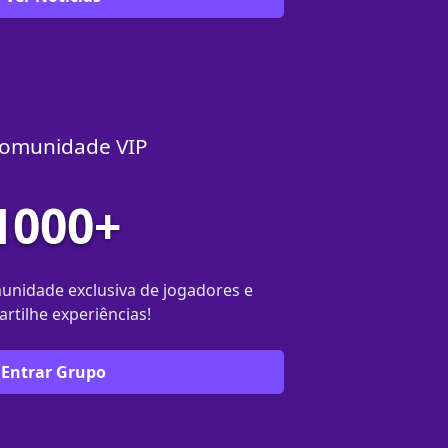
Comunidade VIP
1000+
unidade exclusiva de jogadores e
rtilhe experiências!
Entrar Grupo