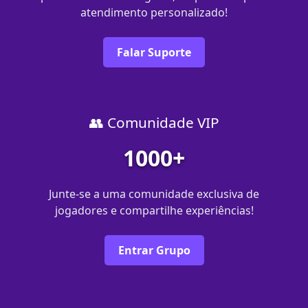
atendimento personalizado!
Falar Suporte
👥 Comunidade VIP
1000+
Junte-se a uma comunidade exclusiva de
jogadores e compartilhe experiências!
Entrar Grupo