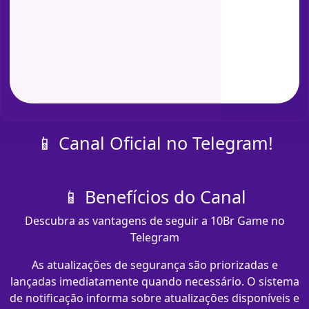
📱 Canal Oficial no Telegram!
📱 Benefícios do Canal
Descubra as vantagens de seguir a 10Br Game no
Telegram
As atualizações de segurança são priorizadas e
lançadas imediatamente quando necessário. O sistema
de notificação informa sobre atualizações disponíveis e