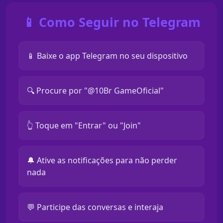
📱 Como Seguir no Telegram
📱 Baixe o app Telegram no seu dispositivo
🔍 Procure por "@10Br GameOficial"
👆 Toque em "Entrar" ou "Join"
🔔 Ative as notificações para não perder
nada
💬 Participe das conversas e interaja