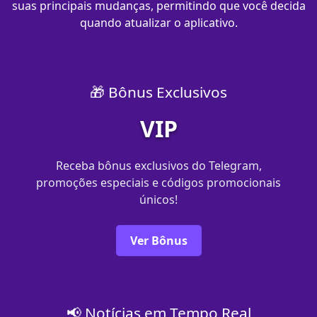
suas principais mudanças, permitindo que você decida
quando atualizar o aplicativo.
🎁 Bônus Exclusivos
VIP
Receba bônus exclusivos do Telegram,
promoções especiais e códigos promocionais
únicos!
Ver Bônus
📢 Notícias em Tempo Real