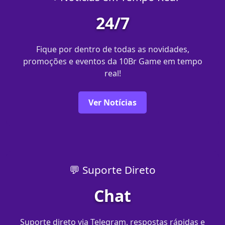
24/7
Fique por dentro de todas as novidades,
promoções e eventos da 10Br Game em tempo
real!
Ver Notícias
💬 Suporte Direto
Chat
Suporte direto via Telegram, respostas rápidas e