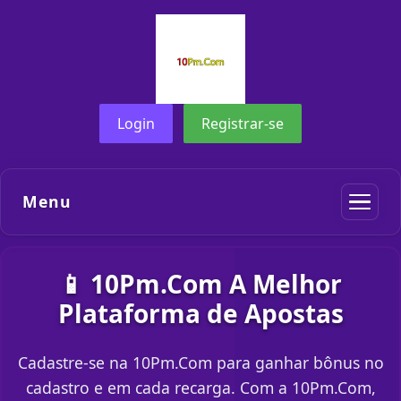
Login
Registrar-se
Menu
📱 10Pm.Com A Melhor
Plataforma de Apostas
Cadastre-se na 10Pm.Com para ganhar bônus no
cadastro e em cada recarga. Com a 10Pm.Com,