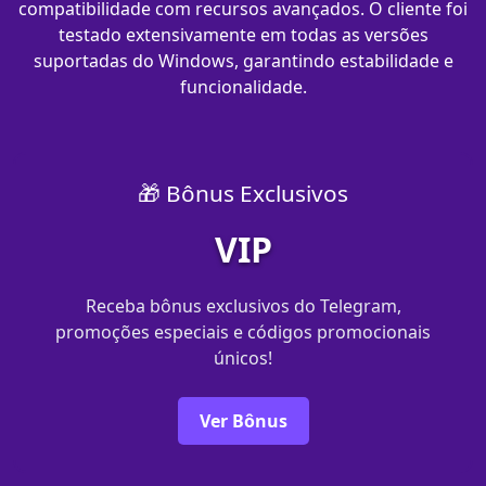
compatibilidade com recursos avançados. O cliente foi
testado extensivamente em todas as versões
suportadas do Windows, garantindo estabilidade e
funcionalidade.
🎁 Bônus Exclusivos
VIP
Receba bônus exclusivos do Telegram,
promoções especiais e códigos promocionais
únicos!
Ver Bônus