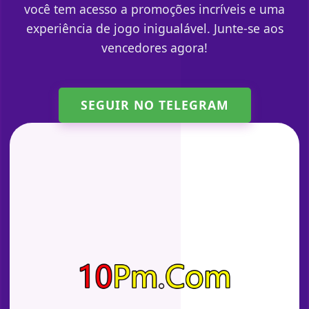
você tem acesso a promoções incríveis e uma
experiência de jogo inigualável. Junte-se aos
vencedores agora!
SEGUIR NO TELEGRAM