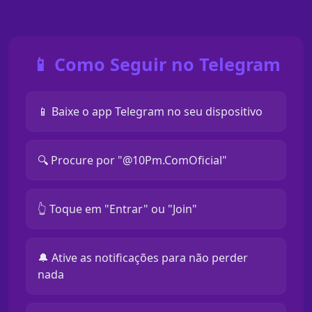
📱 Como Seguir no Telegram
📱 Baixe o app Telegram no seu dispositivo
🔍 Procure por "@10Pm.ComOficial"
👆 Toque em "Entrar" ou "Join"
🔔 Ative as notificações para não perder
nada