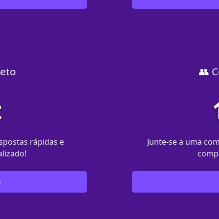
reto
👥 
t
espostas rápidas e
Junte-se a uma com
lizado!
compa
e