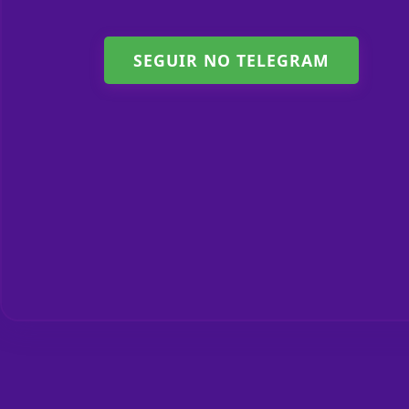
SEGUIR NO TELEGRAM