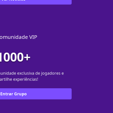
Comunidade VIP
1000+
unidade exclusiva de jogadores e
rtilhe experiências!
Entrar Grupo