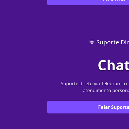
💬 Suporte Di
Cha
Suporte direto via Telegram, r
atendimento persona
Falar Suport