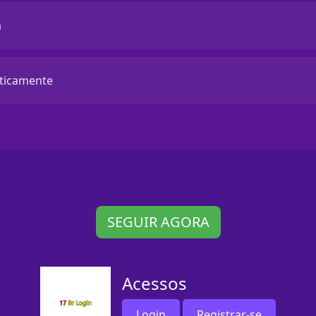
a
aticamente
SEGUIR AGORA
Acessos
Login
Registrar-se