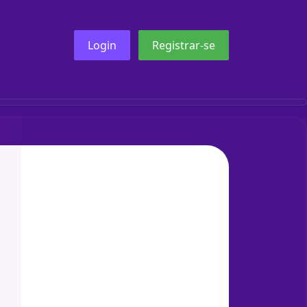
Login
Registrar-se