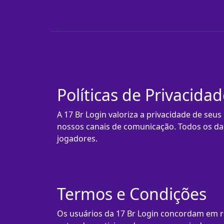
Políticas de Privacida
A 17 Br Login valoriza a privacidade de se
nossos canais de comunicação. Todos os dad
jogadores.
Termos e Condições
Os usuários da 17 Br Login concordam em re