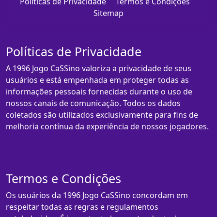
Políticas de Privacidade
Termos e Condições
Sitemap
Políticas de Privacidade
A 1996 Jogo CaSSino valoriza a privacidade de seus
usuários e está empenhada em proteger todas as
informações pessoais fornecidas durante o uso de
nossos canais de comunicação. Todos os dados
coletados são utilizados exclusivamente para fins de
melhoria contínua da experiência de nossos jogadores.
Termos e Condições
Os usuários da 1996 Jogo CaSSino concordam em
respeitar todas as regras e regulamentos