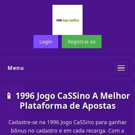
Login
Registrar-se
Menu
📱 1996 Jogo CaSSino A Melhor
Plataforma de Apostas
Cadastre-se na 1996 Jogo CaSSino para ganhar
bônus no cadastro e em cada recarga. Com a