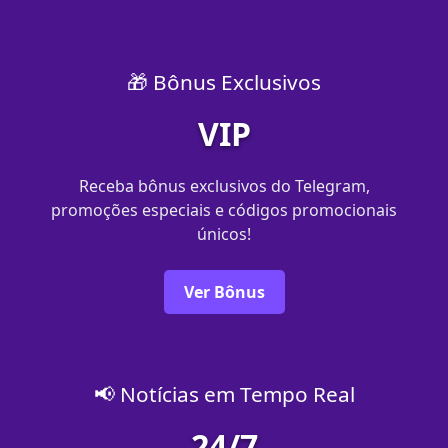
🎁 Bônus Exclusivos
VIP
Receba bônus exclusivos do Telegram,
promoções especiais e códigos promocionais
únicos!
Ver Bônus
📢 Notícias em Tempo Real
24/7