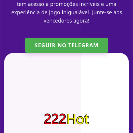
tem acesso a promoções incríveis e uma
experiência de jogo inigualável. Junte-se aos
vencedores agora!
SEGUIR NO TELEGRAM