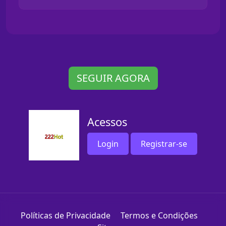
SEGUIR AGORA
Acessos
Login
Registrar-se
Políticas de Privacidade
Termos e Condições