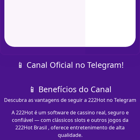
📱 Canal Oficial no Telegram!
📱 Benefícios do Canal
Descubra as vantagens de seguir a 222Hot no Telegram
A 222Hot é um software de cassino real, seguro e
confiável — com clássicos slots e outros jogos da
222Hot Brasil , oferece entretenimento de alta
qualidade.