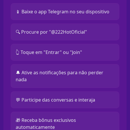
📱 Baixe o app Telegram no seu dispositivo
🔍 Procure por "@222HotOficial"
👆 Toque em "Entrar" ou "Join"
🔔 Ative as notificações para não perder
nada
💬 Participe das conversas e interaja
🎁 Receba bônus exclusivos
automaticamente