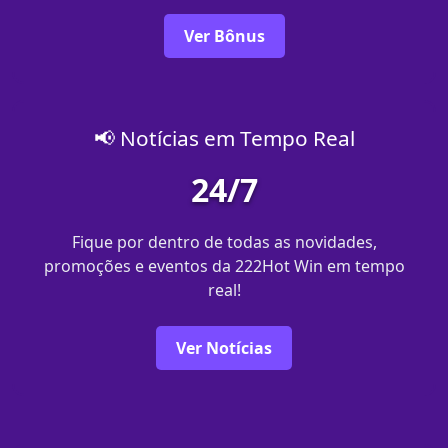
Ver Bônus
📢 Notícias em Tempo Real
24/7
Fique por dentro de todas as novidades,
promoções e eventos da 222Hot Win em tempo
real!
Ver Notícias