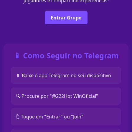
jogadores e compartilhe experiências!
Entrar Grupo
📱 Como Seguir no Telegram
📱 Baixe o app Telegram no seu dispositivo
🔍 Procure por "@222Hot WinOficial"
👆 Toque em "Entrar" ou "Join"