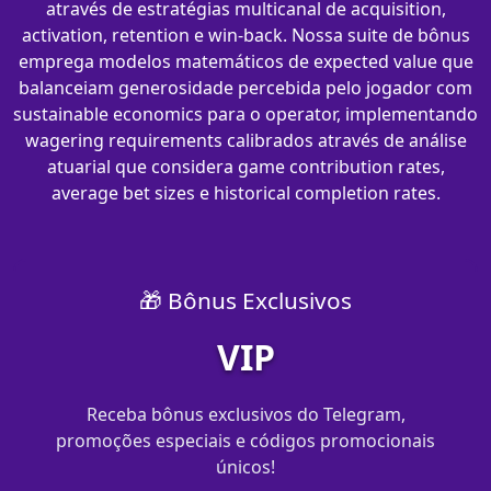
através de estratégias multicanal de acquisition,
activation, retention e win-back. Nossa suite de bônus
emprega modelos matemáticos de expected value que
balanceiam generosidade percebida pelo jogador com
sustainable economics para o operator, implementando
wagering requirements calibrados através de análise
atuarial que considera game contribution rates,
average bet sizes e historical completion rates.
🎁 Bônus Exclusivos
VIP
Receba bônus exclusivos do Telegram,
promoções especiais e códigos promocionais
únicos!