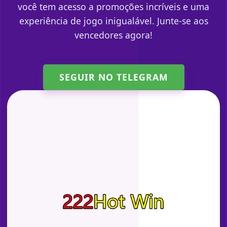
você tem acesso a promoções incríveis e uma
experiência de jogo inigualável. Junte-se aos
vencedores agora!
SEGUIR NO TELEGRAM