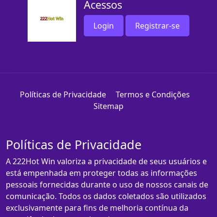
Acessos
Login
Registrar-se
Políticas de Privacidade
Termos e Condições
Sitemap
Políticas de Privacidade
A 222Hot Win valoriza a privacidade de seus usuários e
está empenhada em proteger todas as informações
pessoais fornecidas durante o uso de nossos canais de
comunicação. Todos os dados coletados são utilizados
exclusivamente para fins de melhoria contínua da