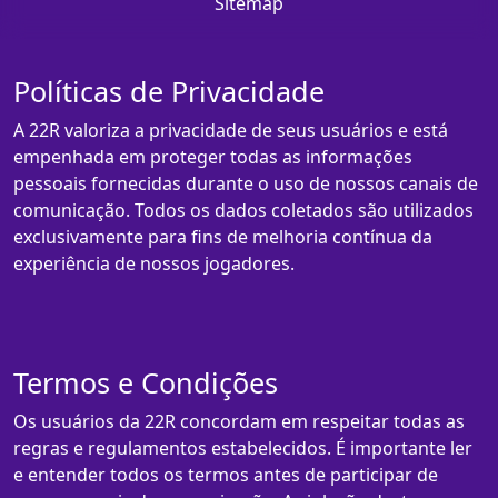
Sitemap
Políticas de Privacidade
A 22R valoriza a privacidade de seus usuários e está
empenhada em proteger todas as informações
pessoais fornecidas durante o uso de nossos canais de
comunicação. Todos os dados coletados são utilizados
exclusivamente para fins de melhoria contínua da
experiência de nossos jogadores.
Termos e Condições
Os usuários da 22R concordam em respeitar todas as
regras e regulamentos estabelecidos. É importante ler
e entender todos os termos antes de participar de