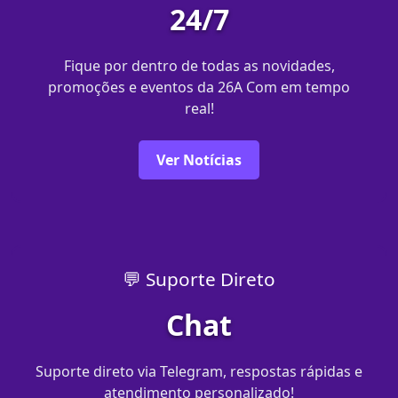
24/7
Fique por dentro de todas as novidades,
promoções e eventos da 26A Com em tempo
real!
Ver Notícias
💬 Suporte Direto
Chat
Suporte direto via Telegram, respostas rápidas e
atendimento personalizado!