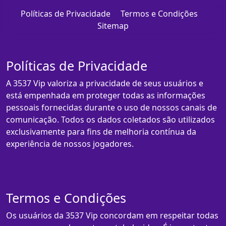
Políticas de Privacidade
Termos e Condições
Sitemap
Políticas de Privacidade
A 3537 Vip valoriza a privacidade de seus usuários e
está empenhada em proteger todas as informações
pessoais fornecidas durante o uso de nossos canais de
comunicação. Todos os dados coletados são utilizados
exclusivamente para fins de melhoria contínua da
experiência de nossos jogadores.
Termos e Condições
Os usuários da 3537 Vip concordam em respeitar todas