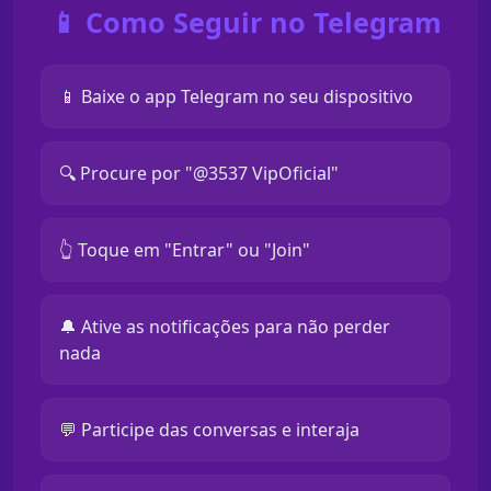
📱 Como Seguir no Telegram
📱 Baixe o app Telegram no seu dispositivo
🔍 Procure por "@3537 VipOficial"
👆 Toque em "Entrar" ou "Join"
🔔 Ative as notificações para não perder
nada
💬 Participe das conversas e interaja