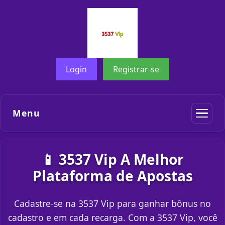
Login
Registrar-se
Menu
📱 3537 Vip A Melhor
Plataforma de Apostas
Cadastre-se na 3537 Vip para ganhar bônus no
cadastro e em cada recarga. Com a 3537 Vip, você