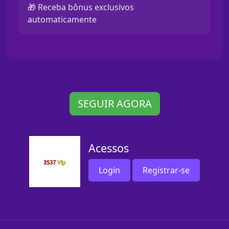
🎁 Receba bônus exclusivos
automaticamente
SEGUIR AGORA
Acessos
Login
Registrar-se