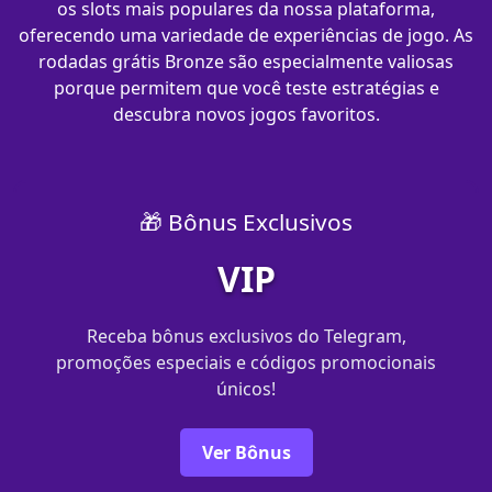
os slots mais populares da nossa plataforma,
oferecendo uma variedade de experiências de jogo. As
rodadas grátis Bronze são especialmente valiosas
porque permitem que você teste estratégias e
descubra novos jogos favoritos.
🎁 Bônus Exclusivos
VIP
Receba bônus exclusivos do Telegram,
promoções especiais e códigos promocionais
únicos!
Ver Bônus