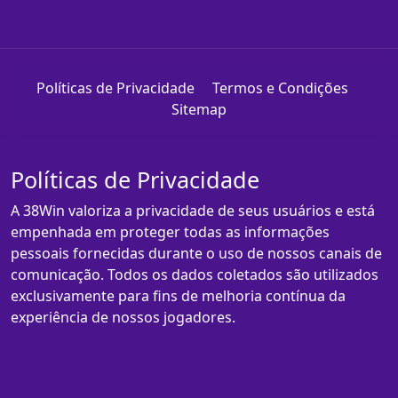
Políticas de Privacidade
Termos e Condições
Sitemap
Políticas de Privacidade
A 38Win valoriza a privacidade de seus usuários e está
empenhada em proteger todas as informações
pessoais fornecidas durante o uso de nossos canais de
comunicação. Todos os dados coletados são utilizados
exclusivamente para fins de melhoria contínua da
experiência de nossos jogadores.