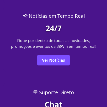
📢 Notícias em Tempo Real
24/7
Fique por dentro de todas as novidades,
promoções e eventos da 38Win em tempo real!
Ver Notícias
💬 Suporte Direto
Chat