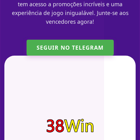
tem acesso a promoções incríveis e uma
experiência de jogo inigualável. Junte-se aos
vencedores agora!
SEGUIR NO TELEGRAM