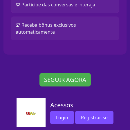
💬 Participe das conversas e interaja
🎁 Receba bônus exclusivos
automaticamente
SEGUIR AGORA
Acessos
Login
Registrar-se