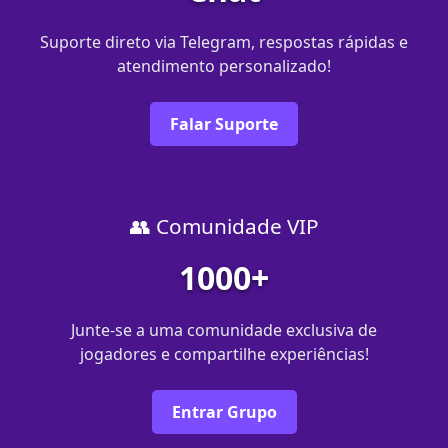
Suporte direto via Telegram, respostas rápidas e
atendimento personalizado!
Falar Suporte
👥 Comunidade VIP
1000+
Junte-se a uma comunidade exclusiva de
jogadores e compartilhe experiências!
Entrar Grupo