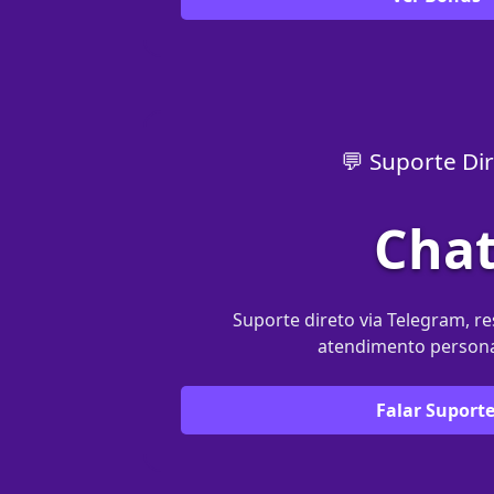
💬 Suporte Di
Cha
Suporte direto via Telegram, r
atendimento persona
Falar Suport