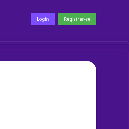
Login
Registrar-se