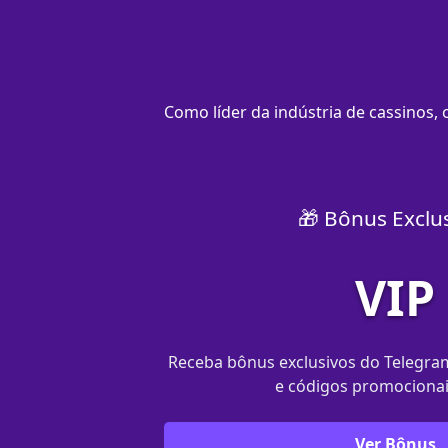
Como líder da indústria de cassinos, 
🎁 Bônus Exclu
VIP
Receba bônus exclusivos do Telegra
e códigos promocionai
Ver Bônus