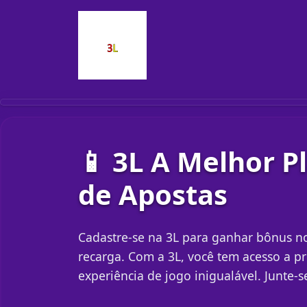
📱 3L A Melhor P
de Apostas
Cadastre-se na 3L para ganhar bônus n
recarga. Com a 3L, você tem acesso a p
experiência de jogo inigualável. Junte-