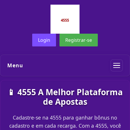
Login
Registrar-se
Menu
📱 4555 A Melhor Plataforma
de Apostas
Cadastre-se na 4555 para ganhar bônus no
cadastro e em cada recarga. Com a 4555, você