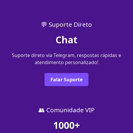
💬 Suporte Direto
Chat
Suporte direto via Telegram, respostas rápidas e
atendimento personalizado!
Falar Suporte
👥 Comunidade VIP
1000+