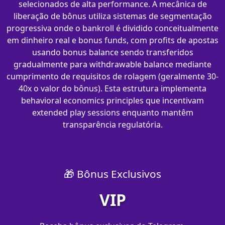
selecionados de alta performance. A mecânica de
liberação de bônus utiliza sistemas de segmentação
progressiva onde o bankroll é dividido conceitualmente
em dinheiro real e bonus funds, com profits de apostas
usando bonus balance sendo transferidos
gradualmente para withdrawable balance mediante
cumprimento de requisitos de rolagem (geralmente 30-
40x o valor do bônus). Esta estrutura implementa
behavioral economics principles que incentivam
extended play sessions enquanto mantêm
transparência regulatória.
🎁 Bônus Exclusivos
VIP