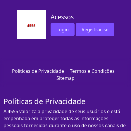
Acessos
Login
Registrar-se
Políticas de Privacidade
Termos e Condições
Sitemap
Políticas de Privacidade
A 4555 valoriza a privacidade de seus usuários e está
empenhada em proteger todas as informações
pessoais fornecidas durante o uso de nossos canais de