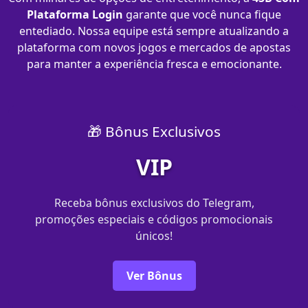
Plataforma Login
garante que você nunca fique
entediado. Nossa equipe está sempre atualizando a
plataforma com novos jogos e mercados de apostas
para manter a experiência fresca e emocionante.
🎁 Bônus Exclusivos
VIP
Receba bônus exclusivos do Telegram,
promoções especiais e códigos promocionais
únicos!
Ver Bônus