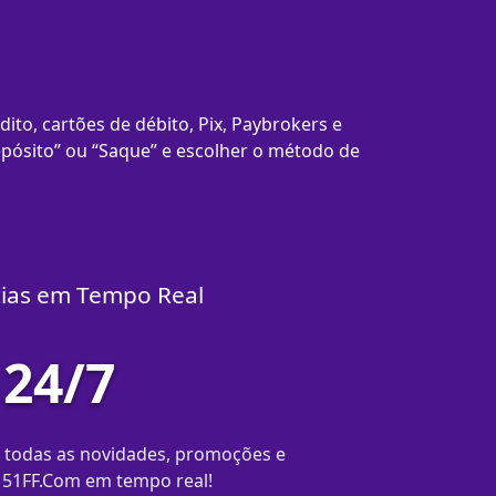
ito, cartões de débito, Pix, Paybrokers e
epósito” ou “Saque” e escolher o método de
cias em Tempo Real
24/7
e todas as novidades, promoções e
 51FF.Com em tempo real!