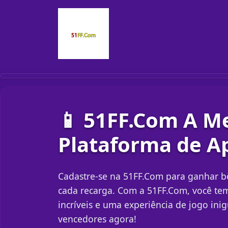
📱 51FF.Com A M
Plataforma de A
Cadastre-se na 51FF.Com para ganhar b
cada recarga. Com a 51FF.Com, você te
incríveis e uma experiência de jogo inig
vencedores agora!