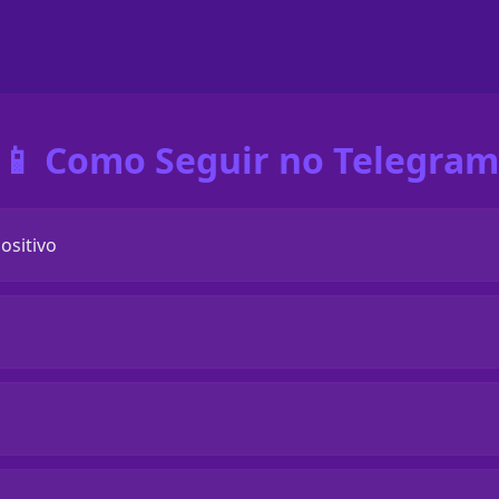
📱 Como Seguir no Telegram
ositivo