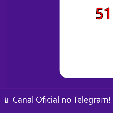
📱 Canal Oficial no Telegram!