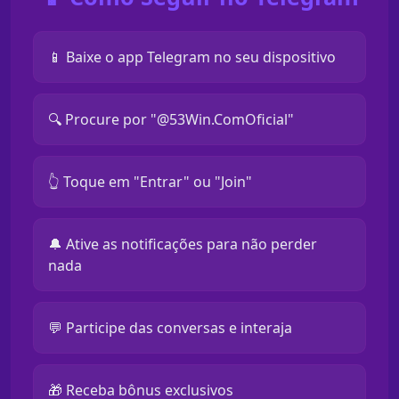
📱 Baixe o app Telegram no seu dispositivo
🔍 Procure por "@53Win.ComOficial"
👆 Toque em "Entrar" ou "Join"
🔔 Ative as notificações para não perder
nada
💬 Participe das conversas e interaja
🎁 Receba bônus exclusivos