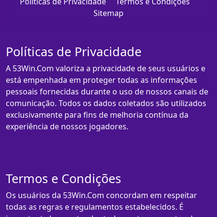
Políticas de Privacidade
Termos e Condições
Sitemap
Políticas de Privacidade
A 53Win.Com valoriza a privacidade de seus usuários e
está empenhada em proteger todas as informações
pessoais fornecidas durante o uso de nossos canais de
comunicação. Todos os dados coletados são utilizados
exclusivamente para fins de melhoria contínua da
experiência de nossos jogadores.
Termos e Condições
Os usuários da 53Win.Com concordam em respeitar
todas as regras e regulamentos estabelecidos. É