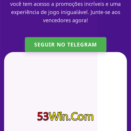
você tem acesso a promoções incríveis e uma
experiência de jogo inigualável. Junte-se aos
vencedores agora!
SEGUIR NO TELEGRAM