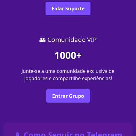
Falar Suporte
👥 Comunidade VIP
1000+
Junte-se a uma comunidade exclusiva de
jogadores e compartilhe experiências!
Entrar Grupo
📱 Como Seguir no Telegram