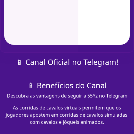
📱 Canal Oficial no Telegram!
📱 Benefícios do Canal
Descubra as vantagens de seguir a 55Yz no Telegram
As corridas de cavalos virtuais permitem que os
jogadores apostem em corridas de cavalos simuladas,
com cavalos e jóqueis animados.