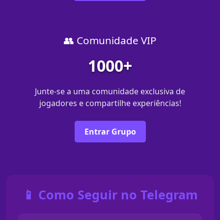
👥 Comunidade VIP
1000+
Junte-se a uma comunidade exclusiva de
jogadores e compartilhe experiências!
Entrar Grupo
📱 Como Seguir no Telegram