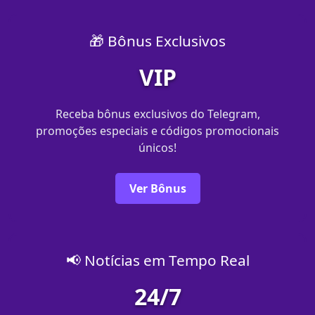
🎁 Bônus Exclusivos
VIP
Receba bônus exclusivos do Telegram,
promoções especiais e códigos promocionais
únicos!
Ver Bônus
📢 Notícias em Tempo Real
24/7