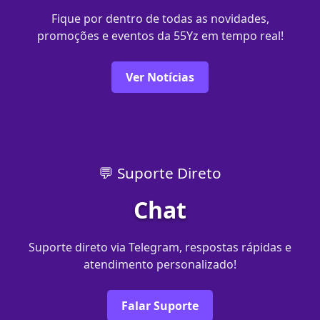
Fique por dentro de todas as novidades,
promoções e eventos da 55Yz em tempo real!
Ver Notícias
💬 Suporte Direto
Chat
Suporte direto via Telegram, respostas rápidas e
atendimento personalizado!
Falar Suporte