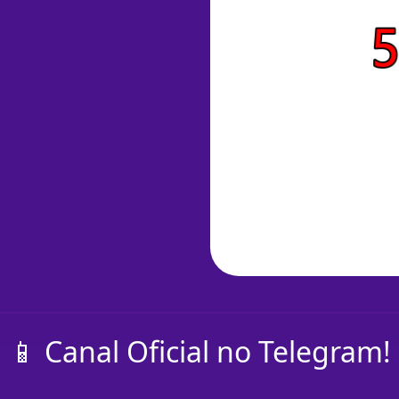
📱 Canal Oficial no Telegram!