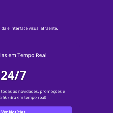
a e interface visual atraente.
cias em Tempo Real
24/7
e todas as novidades, promoções e
a 567Bra em tempo real!
Ver Notícias