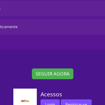
a
aticamente
SEGUIR AGORA
Acessos
Login
Registrar-se