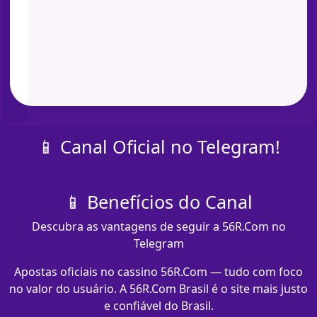
📱 Canal Oficial no Telegram!
📱 Benefícios do Canal
Descubra as vantagens de seguir a 56R.Com no
Telegram
Apostas oficiais no cassino 56R.Com — tudo com foco
no valor do usuário. A 56R.Com Brasil é o site mais justo
e confiável do Brasil.