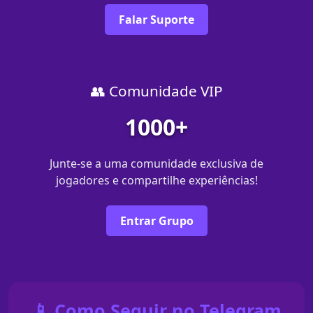
Falar Suporte
👥 Comunidade VIP
1000+
Junte-se a uma comunidade exclusiva de
jogadores e compartilhe experiências!
Entrar Grupo
📱 Como Seguir no Telegram