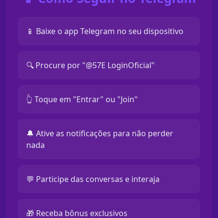
📱 Baixe o app Telegram no seu dispositivo
🔍 Procure por "@57E LoginOficial"
👆 Toque em "Entrar" ou "Join"
🔔 Ative as notificações para não perder
nada
💬 Participe das conversas e interaja
🎁 Receba bônus exclusivos