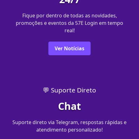
Fique por dentro de todas as novidades,
promoções e eventos da 57E Login em tempo
real!
Ver Notícias
💬 Suporte Direto
Chat
Suporte direto via Telegram, respostas rápidas e
atendimento personalizado!