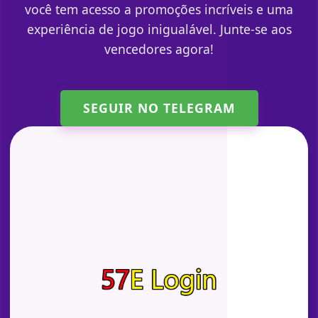
você tem acesso a promoções incríveis e uma
experiência de jogo inigualável. Junte-se aos
vencedores agora!
SEGUIR NO TELEGRAM