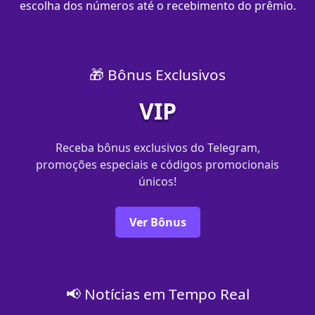
escolha dos números até o recebimento do prêmio.
🎁 Bônus Exclusivos
VIP
Receba bônus exclusivos do Telegram,
promoções especiais e códigos promocionais
únicos!
Ver Bônus
📢 Notícias em Tempo Real