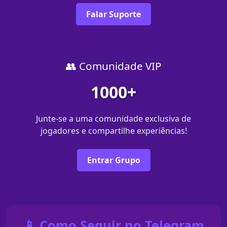
Falar Suporte
👥 Comunidade VIP
1000+
Junte-se a uma comunidade exclusiva de
jogadores e compartilhe experiências!
Entrar Grupo
📱 Como Seguir no Telegram