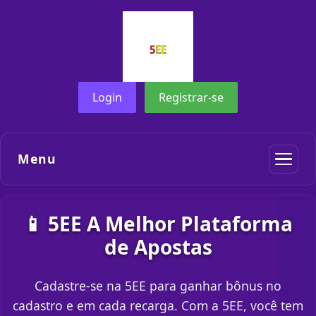
Login
Registrar-se
Menu
📱 5EE A Melhor Plataforma
de Apostas
Cadastre-se na 5EE para ganhar bônus no
cadastro e em cada recarga. Com a 5EE, você tem