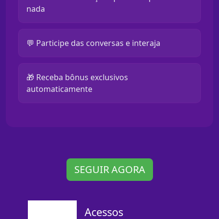
nada
💬 Participe das conversas e interaja
🎁 Receba bônus exclusivos
automaticamente
SEGUIR AGORA
Acessos