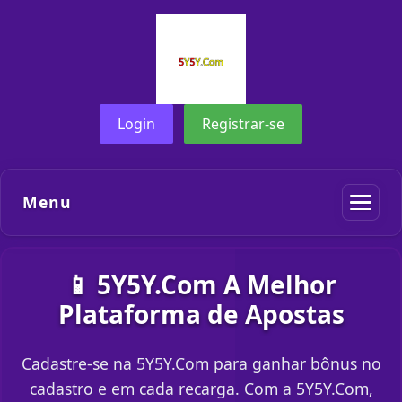
Login
Registrar-se
Menu
📱 5Y5Y.Com A Melhor
Plataforma de Apostas
Cadastre-se na 5Y5Y.Com para ganhar bônus no
cadastro e em cada recarga. Com a 5Y5Y.Com,