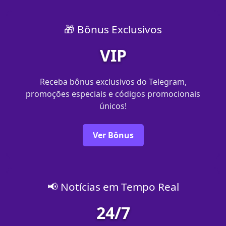
🎁 Bônus Exclusivos
VIP
Receba bônus exclusivos do Telegram,
promoções especiais e códigos promocionais
únicos!
Ver Bônus
📢 Notícias em Tempo Real
24/7