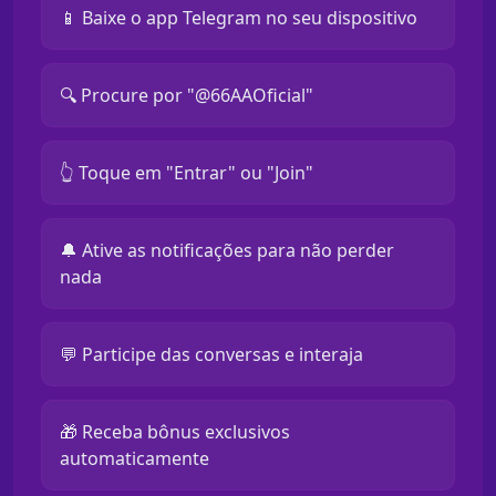
📱 Baixe o app Telegram no seu dispositivo
🔍 Procure por "@66AAOficial"
👆 Toque em "Entrar" ou "Join"
🔔 Ative as notificações para não perder
nada
💬 Participe das conversas e interaja
🎁 Receba bônus exclusivos
automaticamente