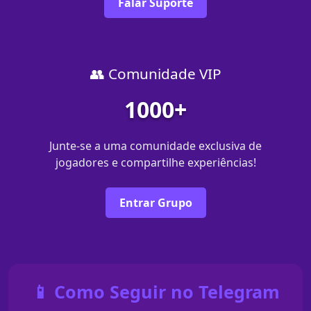
Falar Suporte
👥 Comunidade VIP
1000+
Junte-se a uma comunidade exclusiva de
jogadores e compartilhe experiências!
Entrar Grupo
📱 Como Seguir no Telegram