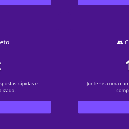
reto
👥 
t
espostas rápidas e
Junte-se a uma com
lizado!
compa
e