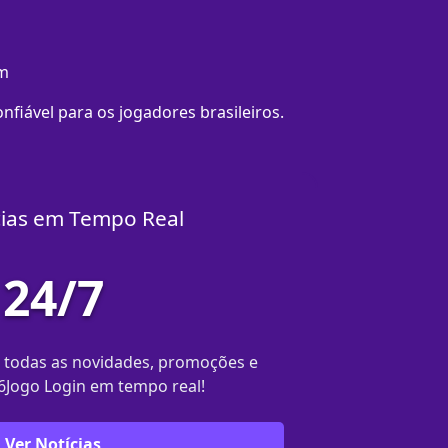
am
fiável para os jogadores brasileiros.
cias em Tempo Real
24/7
e todas as novidades, promoções e
6Jogo Login em tempo real!
Ver Notícias