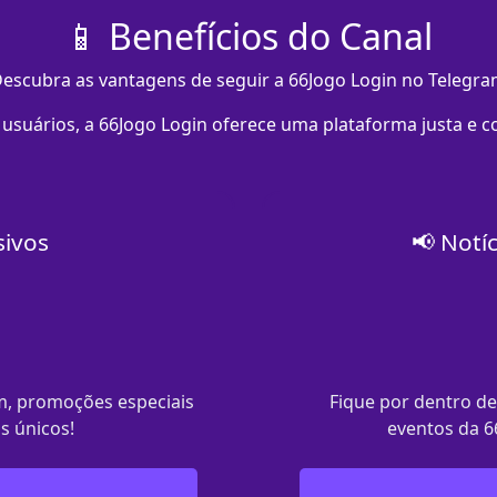
📱 Benefícios do Canal
escubra as vantagens de seguir a 66Jogo Login no Telegr
suários, a 66Jogo Login oferece uma plataforma justa e con
sivos
📢 Notí
m, promoções especiais
Fique por dentro d
s únicos!
eventos da 6