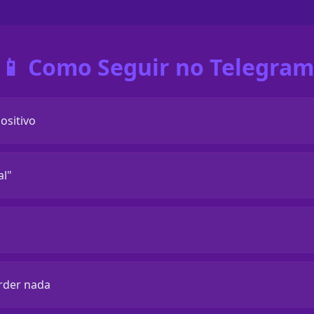
📱 Como Seguir no Telegram
ositivo
al"
erder nada