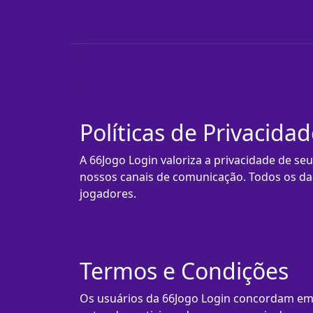
Políticas de Privacida
A 66Jogo Login valoriza a privacidade de s
nossos canais de comunicação. Todos os dad
jogadores.
Termos e Condições
Os usuários da 66Jogo Login concordam em r