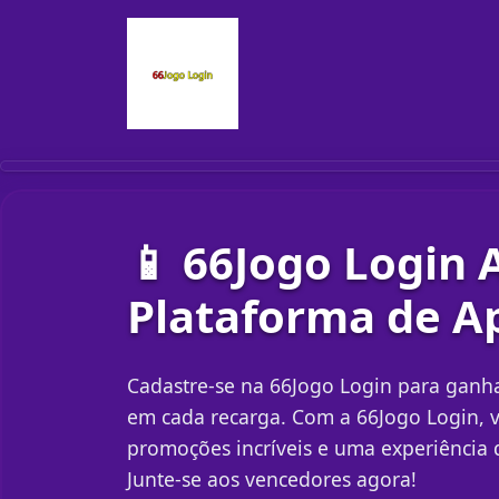
📱 66Jogo Login 
Plataforma de A
Cadastre-se na 66Jogo Login para ganh
em cada recarga. Com a 66Jogo Login, 
promoções incríveis e uma experiência d
Junte-se aos vencedores agora!