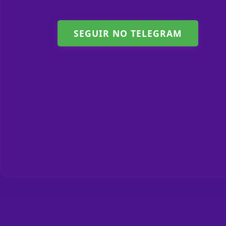
SEGUIR NO TELEGRAM