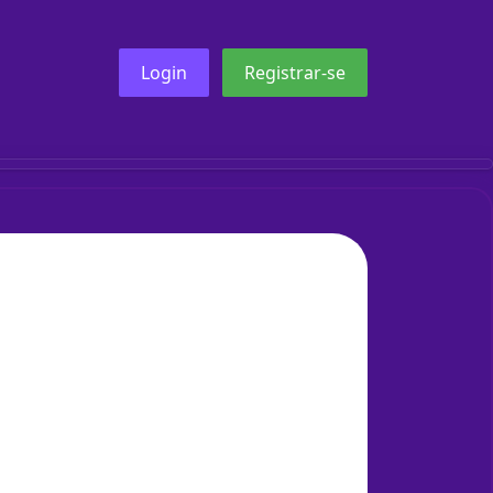
Login
Registrar-se