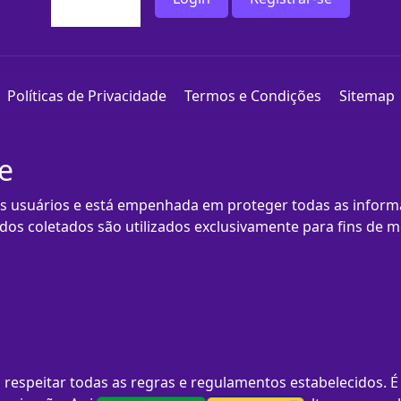
Políticas de Privacidade
Termos e Condições
Sitemap
de
eus usuários e está empenhada em proteger todas as inform
os coletados são utilizados exclusivamente para fins de m
espeitar todas as regras e regulamentos estabelecidos. É