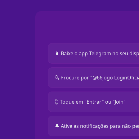
📱 Baixe o app Telegram no seu disp
🔍 Procure por "@66Jogo LoginOfici
👆 Toque em "Entrar" ou "Join"
🔔 Ative as notificações para não p