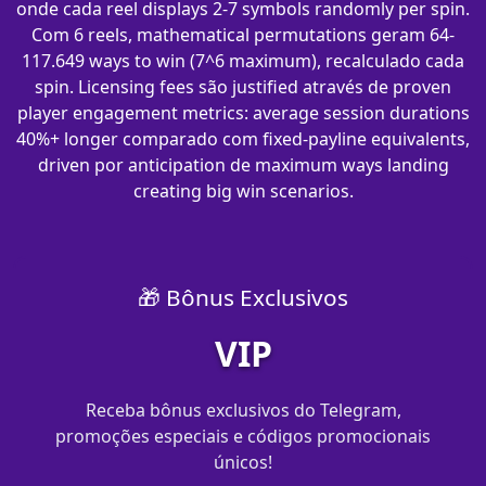
onde cada reel displays 2-7 symbols randomly per spin.
Com 6 reels, mathematical permutations geram 64-
117.649 ways to win (7^6 maximum), recalculado cada
spin. Licensing fees são justified através de proven
player engagement metrics: average session durations
40%+ longer comparado com fixed-payline equivalents,
driven por anticipation de maximum ways landing
creating big win scenarios.
🎁 Bônus Exclusivos
VIP
Receba bônus exclusivos do Telegram,
promoções especiais e códigos promocionais
únicos!