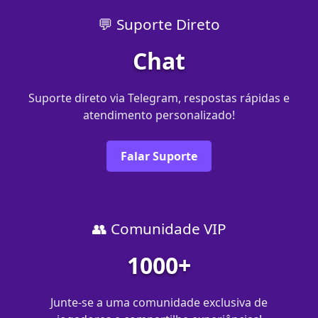
💬 Suporte Direto
Chat
Suporte direto via Telegram, respostas rápidas e
atendimento personalizado!
Falar Suporte
👥 Comunidade VIP
1000+
Junte-se a uma comunidade exclusiva de