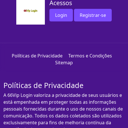
Acessos
Login
Registrar-se
Políticas de Privacidade
Termos e Condições
Sitemap
Políticas de Privacidade
A 66Vip Login valoriza a privacidade de seus usuários e
está empenhada em proteger todas as informações
pessoais fornecidas durante o uso de nossos canais de
comunicação. Todos os dados coletados são utilizados
exclusivamente para fins de melhoria contínua da