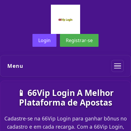
Login
Registrar-se
Menu
📱 66Vip Login A Melhor
Plataforma de Apostas
Cadastre-se na 66Vip Login para ganhar bônus no
cadastro e em cada recarga. Com a 66Vip Login,