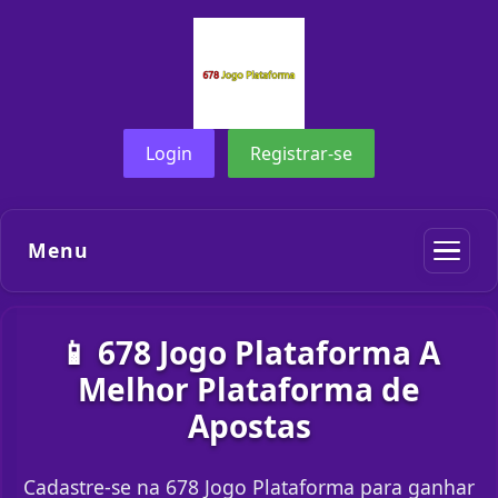
Login
Registrar-se
Menu
📱 678 Jogo Plataforma A
Melhor Plataforma de
Apostas
Cadastre-se na 678 Jogo Plataforma para ganhar