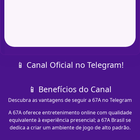
📱 Canal Oficial no Telegram!
📱 Benefícios do Canal
Descubra as vantagens de seguir a 67A no Telegram
A 67A oferece entretenimento online com qualidade
equivalente à experiência presencial; a 67A Brasil se
dedica a criar um ambiente de jogo de alto padrão.