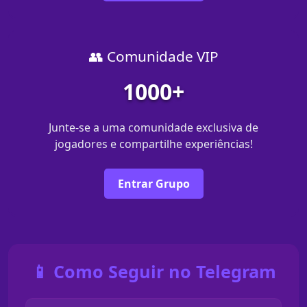
👥 Comunidade VIP
1000+
Junte-se a uma comunidade exclusiva de
jogadores e compartilhe experiências!
Entrar Grupo
📱 Como Seguir no Telegram