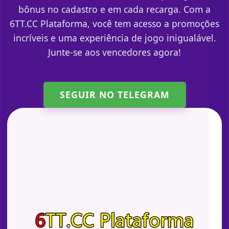
bônus no cadastro e em cada recarga. Com a
6TT.CC Plataforma, você tem acesso a promoções
incríveis e uma experiência de jogo inigualável.
Junte-se aos vencedores agora!
SEGUIR NO TELEGRAM