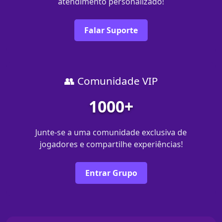
atendimento personalizado!
Falar Suporte
👥 Comunidade VIP
1000+
Junte-se a uma comunidade exclusiva de
jogadores e compartilhe experiências!
Entrar Grupo