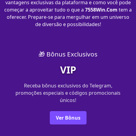
vantagens exclusivas da plataforma e como você pode
começar a aproveitar tudo o que a
7558Win.Com
tem a
oferecer. Prepare-se para mergulhar em um universo
de diversão e possibilidades!
🎁 Bônus Exclusivos
VIP
Receba bônus exclusivos do Telegram,
promoções especiais e códigos promocionais
únicos!
Ver Bônus