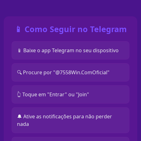
📱 Como Seguir no Telegram
📱 Baixe o app Telegram no seu dispositivo
🔍 Procure por "@7558Win.ComOficial"
👆 Toque em "Entrar" ou "Join"
🔔 Ative as notificações para não perder
nada