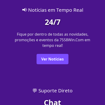
📢 Notícias em Tempo Real
24/7
Fique por dentro de todas as novidades,
promoções e eventos da 7558Win.Com em
tempo real!
Ver Notícias
💬 Suporte Direto
Chat