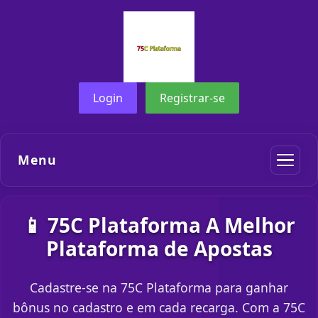
Login
Registrar-se
Menu
📱 75C Plataforma A Melhor
Plataforma de Apostas
Cadastre-se na 75C Plataforma para ganhar
bônus no cadastro e em cada recarga. Com a 75C