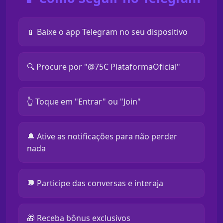
📱 Baixe o app Telegram no seu dispositivo
🔍 Procure por "@75C PlataformaOficial"
👆 Toque em "Entrar" ou "Join"
🔔 Ative as notificações para não perder
nada
💬 Participe das conversas e interaja
🎁 Receba bônus exclusivos