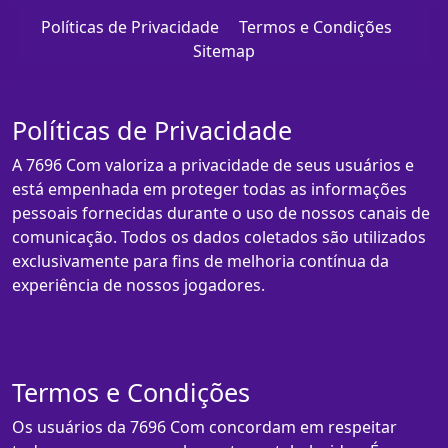
Políticas de Privacidade
Termos e Condições
Sitemap
Políticas de Privacidade
A 7696 Com valoriza a privacidade de seus usuários e
está empenhada em proteger todas as informações
pessoais fornecidas durante o uso de nossos canais de
comunicação. Todos os dados coletados são utilizados
exclusivamente para fins de melhoria contínua da
experiência de nossos jogadores.
Termos e Condições
Os usuários da 7696 Com concordam em respeitar