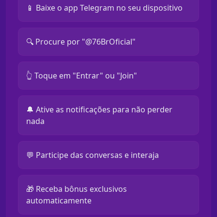
📱 Baixe o app Telegram no seu dispositivo
🔍 Procure por "@76BrOficial"
👆 Toque em "Entrar" ou "Join"
🔔 Ative as notificações para não perder
nada
💬 Participe das conversas e interaja
🎁 Receba bônus exclusivos
automaticamente