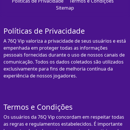
Políticas de Privacidade
Termos e Condições
Sitemap
Políticas de Privacidade
A 76Q Vip valoriza a privacidade de seus usuários e está
empenhada em proteger todas as informações
pessoais fornecidas durante o uso de nossos canais de
comunicação. Todos os dados coletados são utilizados
exclusivamente para fins de melhoria contínua da
experiência de nossos jogadores.
Termos e Condições
Os usuários da 76Q Vip concordam em respeitar todas
as regras e regulamentos estabelecidos. É importante