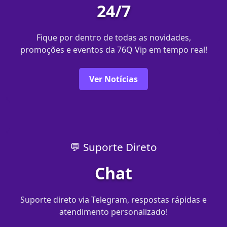
24/7
Fique por dentro de todas as novidades,
promoções e eventos da 76Q Vip em tempo real!
Ver Notícias
💬 Suporte Direto
Chat
Suporte direto via Telegram, respostas rápidas e
atendimento personalizado!