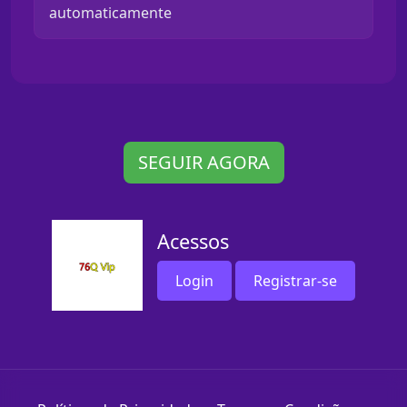
automaticamente
SEGUIR AGORA
Acessos
Login
Registrar-se