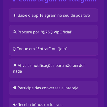
📱 Baixe o app Telegram no seu dispositivo
🔍 Procure por "@76Q VipOficial"
👆 Toque em "Entrar" ou "Join"
🔔 Ative as notificações para não perder
nada
💬 Participe das conversas e interaja
🎁 Receba bônus exclusivos