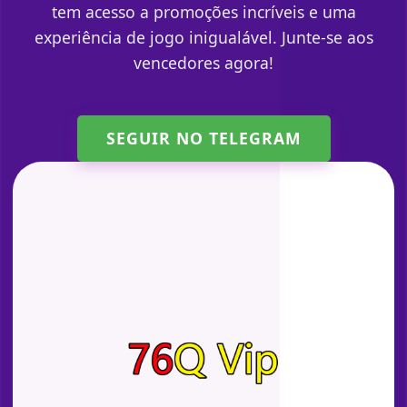
tem acesso a promoções incríveis e uma
experiência de jogo inigualável. Junte-se aos
vencedores agora!
SEGUIR NO TELEGRAM