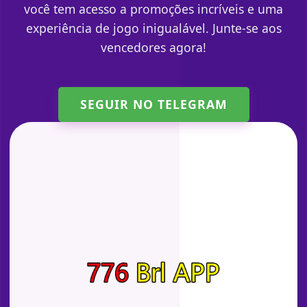
você tem acesso a promoções incríveis e uma
experiência de jogo inigualável. Junte-se aos
vencedores agora!
SEGUIR NO TELEGRAM