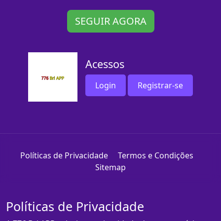
SEGUIR AGORA
Acessos
Login
Registrar-se
Políticas de Privacidade
Termos e Condições
Sitemap
Políticas de Privacidade