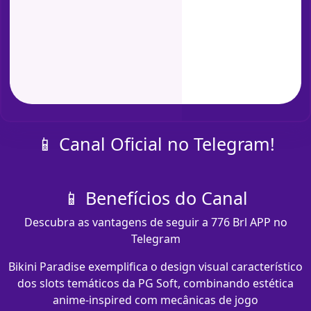
📱 Canal Oficial no Telegram!
📱 Benefícios do Canal
Descubra as vantagens de seguir a 776 Brl APP no
Telegram
Bikini Paradise exemplifica o design visual característico
dos slots temáticos da PG Soft, combinando estética
anime-inspired com mecânicas de jogo