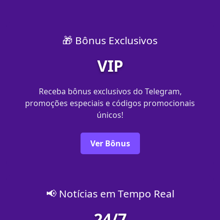
🎁 Bônus Exclusivos
VIP
Receba bônus exclusivos do Telegram,
promoções especiais e códigos promocionais
únicos!
Ver Bônus
📢 Notícias em Tempo Real
24/7