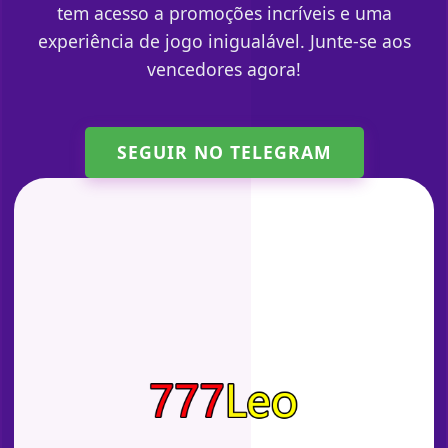
tem acesso a promoções incríveis e uma
experiência de jogo inigualável. Junte-se aos
vencedores agora!
SEGUIR NO TELEGRAM