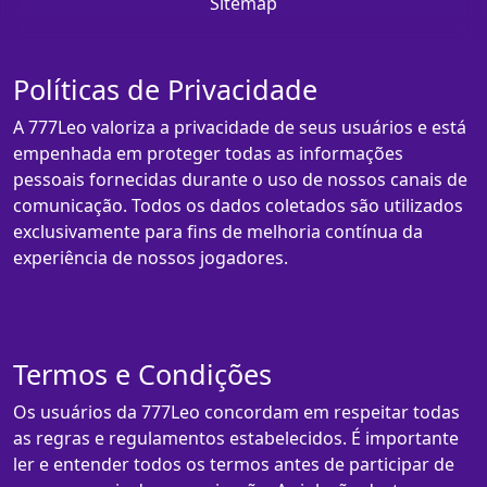
Sitemap
Políticas de Privacidade
A 777Leo valoriza a privacidade de seus usuários e está
empenhada em proteger todas as informações
pessoais fornecidas durante o uso de nossos canais de
comunicação. Todos os dados coletados são utilizados
exclusivamente para fins de melhoria contínua da
experiência de nossos jogadores.
Termos e Condições
Os usuários da 777Leo concordam em respeitar todas
as regras e regulamentos estabelecidos. É importante
ler e entender todos os termos antes de participar de