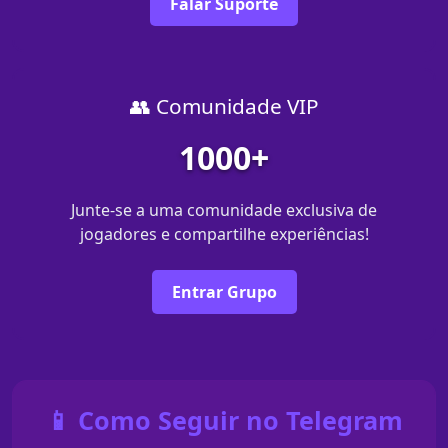
Falar Suporte
👥 Comunidade VIP
1000+
Junte-se a uma comunidade exclusiva de
jogadores e compartilhe experiências!
Entrar Grupo
📱 Como Seguir no Telegram