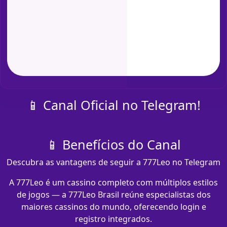
📱 Canal Oficial no Telegram!
📱 Benefícios do Canal
Descubra as vantagens de seguir a 777Leo no Telegram
A 777Leo é um cassino completo com múltiplos estilos
de jogos — a 777Leo Brasil reúne especialistas dos
maiores cassinos do mundo, oferecendo login e
registro integrados.