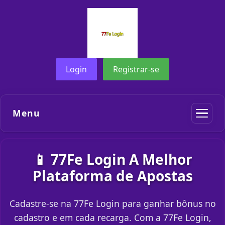
Login
Registrar-se
Menu
📱 77Fe Login A Melhor
Plataforma de Apostas
Cadastre-se na 77Fe Login para ganhar bônus no
cadastro e em cada recarga. Com a 77Fe Login,