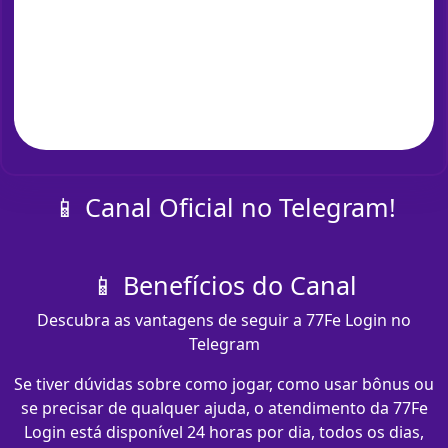
📱 Canal Oficial no Telegram!
📱 Benefícios do Canal
Descubra as vantagens de seguir a 77Fe Login no
Telegram
Se tiver dúvidas sobre como jogar, como usar bônus ou
se precisar de qualquer ajuda, o atendimento da 77Fe
Login está disponível 24 horas por dia, todos os dias,