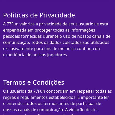
Políticas de Privacidade
A 77Fun valoriza a privacidade de seus usuários e está
empenhada em proteger todas as informações
pessoais fornecidas durante o uso de nossos canais de
comunicação. Todos os dados coletados são utilizados
exclusivamente para fins de melhoria contínua da
experiência de nossos jogadores.
Termos e Condições
Os usuários da 77Fun concordam em respeitar todas as
regras e regulamentos estabelecidos. É importante ler
e entender todos os termos antes de participar de
nossos canais de comunicação. A violação destes