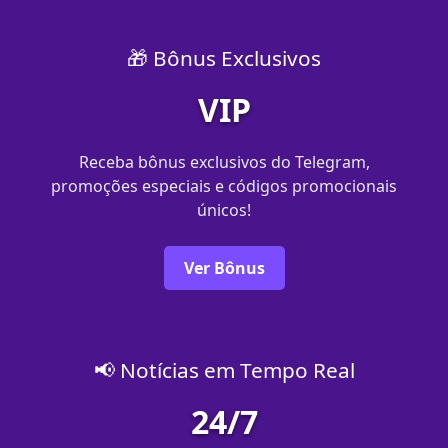
🎁 Bônus Exclusivos
VIP
Receba bônus exclusivos do Telegram,
promoções especiais e códigos promocionais
únicos!
Ver Bônus
📢 Notícias em Tempo Real
24/7