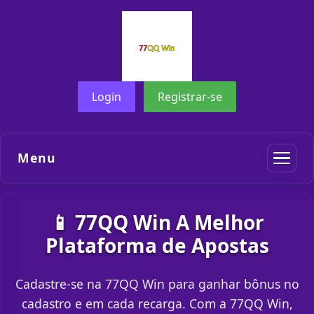
Login
Registrar-se
Menu
📱 77QQ Win A Melhor
Plataforma de Apostas
Cadastre-se na 77QQ Win para ganhar bônus no
cadastro e em cada recarga. Com a 77QQ Win,