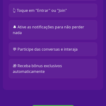
👆 Toque em "Entrar" ou "Join"
🔔 Ative as notificações para não perder
nada
💬 Participe das conversas e interaja
🎁 Receba bônus exclusivos
automaticamente