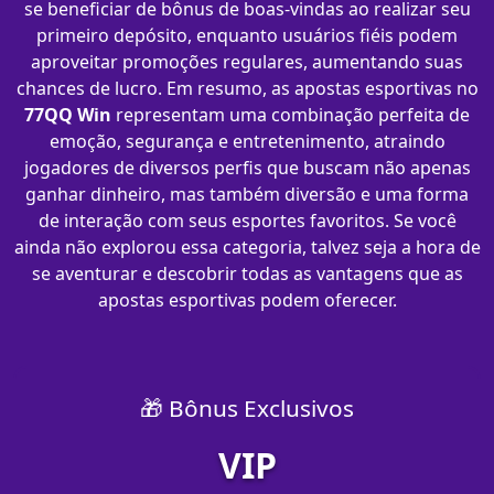
se beneficiar de bônus de boas-vindas ao realizar seu
primeiro depósito, enquanto usuários fiéis podem
aproveitar promoções regulares, aumentando suas
chances de lucro. Em resumo, as apostas esportivas no
77QQ Win
representam uma combinação perfeita de
emoção, segurança e entretenimento, atraindo
jogadores de diversos perfis que buscam não apenas
ganhar dinheiro, mas também diversão e uma forma
de interação com seus esportes favoritos. Se você
ainda não explorou essa categoria, talvez seja a hora de
se aventurar e descobrir todas as vantagens que as
apostas esportivas podem oferecer.
🎁 Bônus Exclusivos
VIP