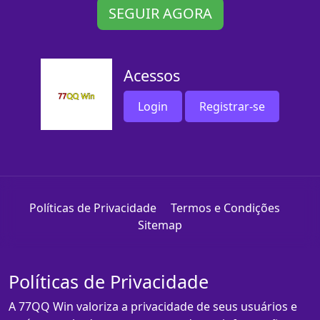
SEGUIR AGORA
Acessos
Login
Registrar-se
Políticas de Privacidade
Termos e Condições
Sitemap
Políticas de Privacidade
A 77QQ Win valoriza a privacidade de seus usuários e