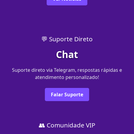
💬 Suporte Direto
Chat
Suporte direto via Telegram, respostas rápidas e
atendimento personalizado!
Falar Suporte
👥 Comunidade VIP