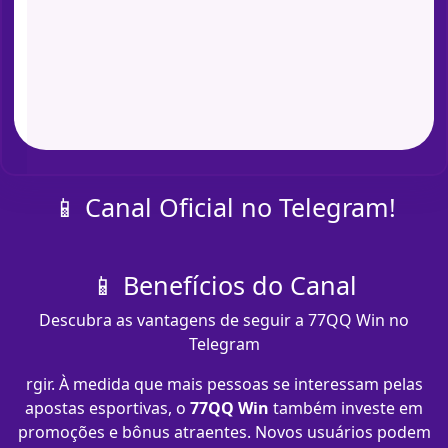
📱 Canal Oficial no Telegram!
📱 Benefícios do Canal
Descubra as vantagens de seguir a 77QQ Win no
Telegram
rgir. À medida que mais pessoas se interessam pelas
apostas esportivas, o
77QQ Win
também investe em
promoções e bônus atraentes. Novos usuários podem