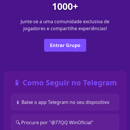
1000+
Junte-se a uma comunidade exclusiva de
jogadores e compartilhe experiências!
Entrar Grupo
📱 Como Seguir no Telegram
📱 Baixe o app Telegram no seu dispositivo
🔍 Procure por "@77QQ WinOficial"