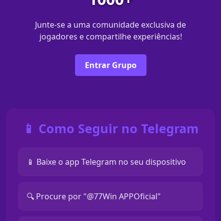
Junte-se a uma comunidade exclusiva de
jogadores e compartilhe experiências!
Entrar Grupo
📱 Como Seguir no Telegram
📱 Baixe o app Telegram no seu dispositivo
🔍 Procure por "@77Win APPOficial"