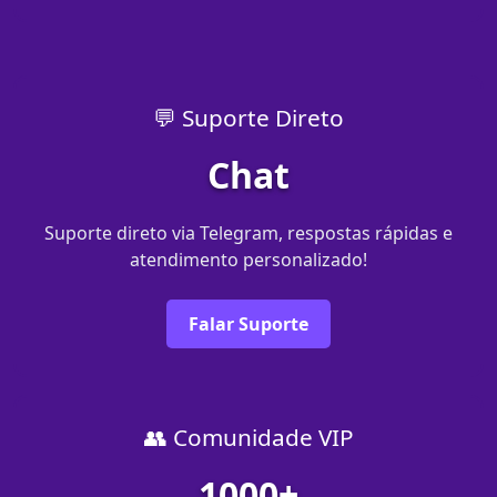
💬 Suporte Direto
Chat
Suporte direto via Telegram, respostas rápidas e
atendimento personalizado!
Falar Suporte
👥 Comunidade VIP
1000+