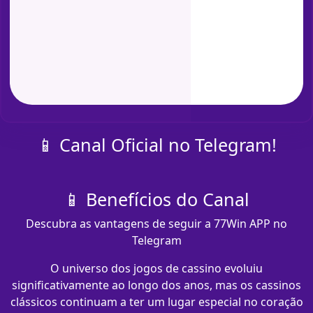
📱 Canal Oficial no Telegram!
📱 Benefícios do Canal
Descubra as vantagens de seguir a 77Win APP no
Telegram
O universo dos jogos de cassino evoluiu
significativamente ao longo dos anos, mas os cassinos
clássicos continuam a ter um lugar especial no coração