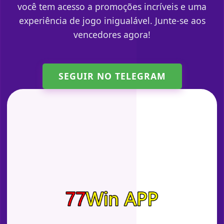
você tem acesso a promoções incríveis e uma
experiência de jogo inigualável. Junte-se aos
vencedores agora!
SEGUIR NO TELEGRAM