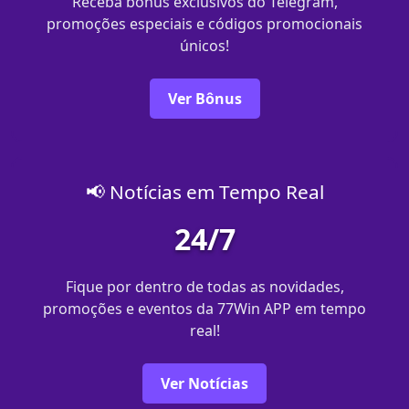
Receba bônus exclusivos do Telegram,
promoções especiais e códigos promocionais
únicos!
Ver Bônus
📢 Notícias em Tempo Real
24/7
Fique por dentro de todas as novidades,
promoções e eventos da 77Win APP em tempo
real!
Ver Notícias