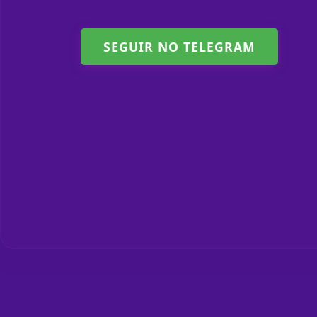
SEGUIR NO TELEGRAM