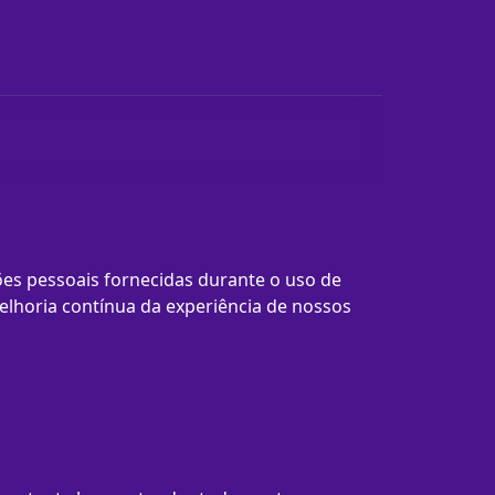
ões pessoais fornecidas durante o uso de
elhoria contínua da experiência de nossos