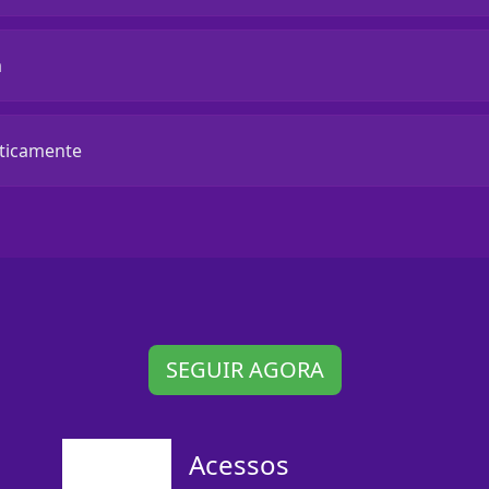
a
aticamente
SEGUIR AGORA
Acessos