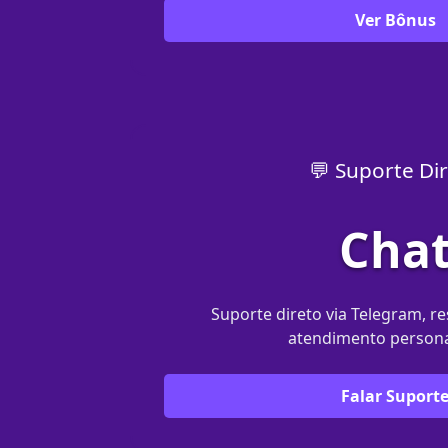
Ver Bônus
💬 Suporte Di
Cha
Suporte direto via Telegram, r
atendimento persona
Falar Suport