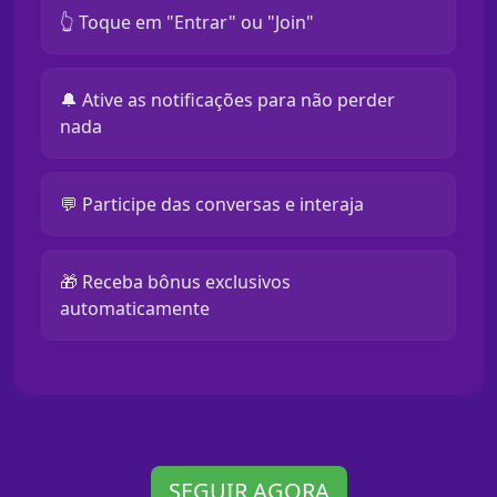
👆 Toque em "Entrar" ou "Join"
🔔 Ative as notificações para não perder
nada
💬 Participe das conversas e interaja
🎁 Receba bônus exclusivos
automaticamente
SEGUIR AGORA