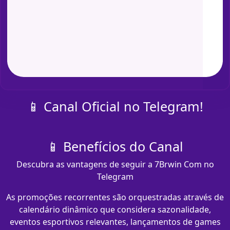
📱 Canal Oficial no Telegram!
📱 Benefícios do Canal
Descubra as vantagens de seguir a 7Brwin Com no
Telegram
As promoções recorrentes são orquestradas através de
calendário dinâmico que considera sazonalidade,
eventos esportivos relevantes, lançamentos de games