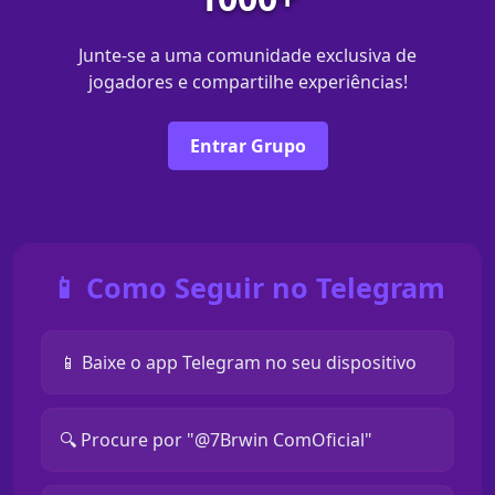
Junte-se a uma comunidade exclusiva de
jogadores e compartilhe experiências!
Entrar Grupo
📱 Como Seguir no Telegram
📱 Baixe o app Telegram no seu dispositivo
🔍 Procure por "@7Brwin ComOficial"