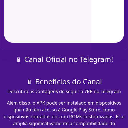
📱 Canal Oficial no Telegram!
📱 Benefícios do Canal
Descubra as vantagens de seguir a 7RR no Telegram
Além disso, o APK pode ser instalado em dispositivos
que não têm acesso à Google Play Store, como
dispositivos rootados ou com ROMs customizadas. Isso
amplia significativamente a compatibilidade do