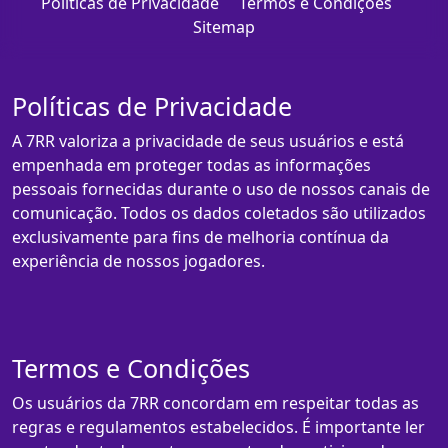
Políticas de Privacidade
Termos e Condições
Sitemap
Políticas de Privacidade
A 7RR valoriza a privacidade de seus usuários e está
empenhada em proteger todas as informações
pessoais fornecidas durante o uso de nossos canais de
comunicação. Todos os dados coletados são utilizados
exclusivamente para fins de melhoria contínua da
experiência de nossos jogadores.
Termos e Condições
Os usuários da 7RR concordam em respeitar todas as
regras e regulamentos estabelecidos. É importante ler