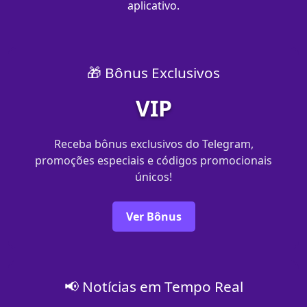
aplicativo.
🎁 Bônus Exclusivos
VIP
Receba bônus exclusivos do Telegram,
promoções especiais e códigos promocionais
únicos!
Ver Bônus
📢 Notícias em Tempo Real