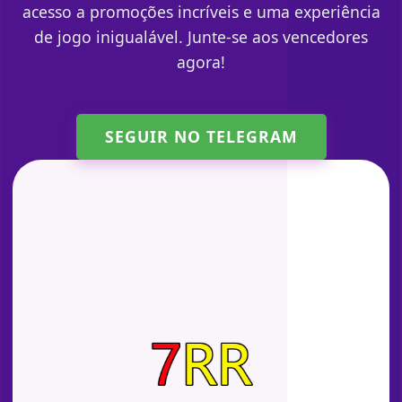
acesso a promoções incríveis e uma experiência
de jogo inigualável. Junte-se aos vencedores
agora!
SEGUIR NO TELEGRAM